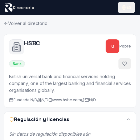
Directorio
ES
Volver al directorio
HSBC
0
Pobre
Bank
British universal bank and financial services holding
company, one of the largest banking and financial services
organisations globally.
Fundada
N/D
N/D
www.hsbc.com
N/D
Regulación y licencias
Sin datos de regulación disponibles aún