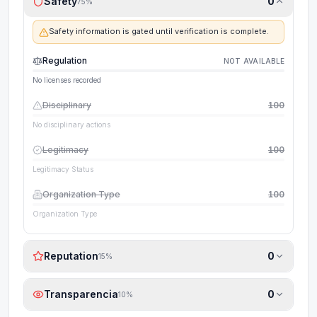
Safety
0
75
%
Safety information is gated until verification is complete.
Regulation
NOT AVAILABLE
No licenses recorded
Disciplinary
100
No disciplinary actions
Legitimacy
100
Legitimacy Status
Organization Type
100
Organization Type
Reputation
0
15
%
Transparencia
0
10
%