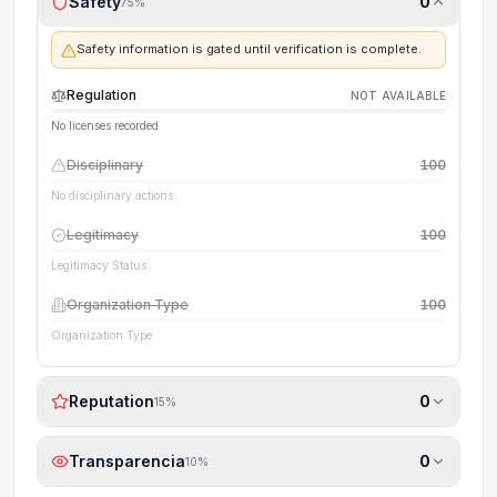
Safety
0
75
%
Safety information is gated until verification is complete.
Regulation
NOT AVAILABLE
No licenses recorded
Disciplinary
100
No disciplinary actions
Legitimacy
100
Legitimacy Status
Organization Type
100
Organization Type
Reputation
0
15
%
Transparencia
0
10
%