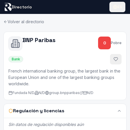
Directorio
ES
Volver al directorio
BNP Paribas
0
Pobre
Bank
French international banking group, the largest bank in the
European Union and one of the largest banking groups
worldwide.
Fundada
N/D
N/D
group.bnpparibas
N/D
Regulación y licencias
Sin datos de regulación disponibles aún