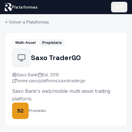
Plataformas
ES
Volver a Plataformas
Multi-Asset
Propietaria
Saxo TraderGO
Saxo Bank
Est.
2015
home.saxo/platforms/saxotradergo
Saxo Bank's web/mobile multi-asset trading
platform.
52
Promedio